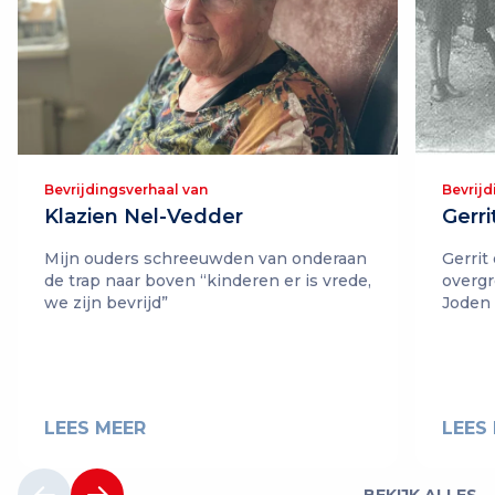
Bevrijdingsverhaal van
Bevrijd
Klazien Nel-Vedder
Gerri
Mijn ouders schreeuwden van onderaan
Gerrit
de trap naar boven “kinderen er is vrede,
overgr
we zijn bevrijd”
Joden
LEES MEER
LEES
BEKIJK ALLES