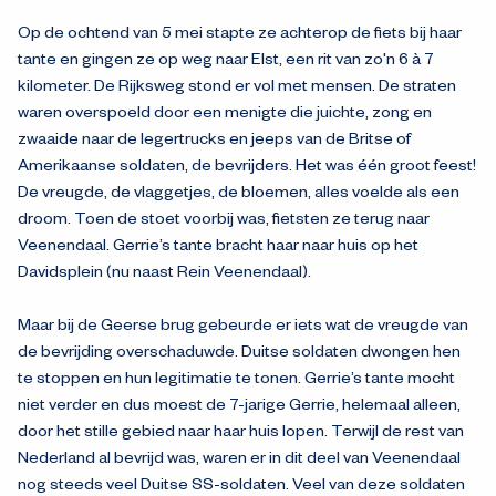
Op de ochtend van 5 mei stapte ze achterop de fiets bij haar
tante en gingen ze op weg naar Elst, een rit van zo'n 6 à 7
kilometer. De Rijksweg stond er vol met mensen. De straten
waren overspoeld door een menigte die juichte, zong en
zwaaide naar de legertrucks en jeeps van de Britse of
Amerikaanse soldaten, de bevrijders. Het was één groot feest!
De vreugde, de vlaggetjes, de bloemen, alles voelde als een
droom. Toen de stoet voorbij was, fietsten ze terug naar
Veenendaal. Gerrie’s tante bracht haar naar huis op het
Davidsplein (nu naast Rein Veenendaal).
Maar bij de Geerse brug gebeurde er iets wat de vreugde van
de bevrijding overschaduwde. Duitse soldaten dwongen hen
te stoppen en hun legitimatie te tonen. Gerrie’s tante mocht
niet verder en dus moest de 7-jarige Gerrie, helemaal alleen,
door het stille gebied naar haar huis lopen. Terwijl de rest van
Nederland al bevrijd was, waren er in dit deel van Veenendaal
nog steeds veel Duitse SS-soldaten. Veel van deze soldaten